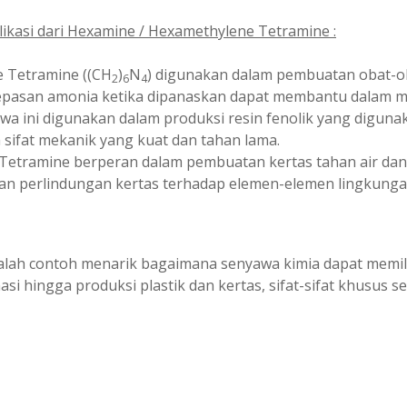
ikasi dari Hexamine / Hexamethylene Tetramine :
e Tetramine ((CH
)
N
) digunakan dalam pembuatan obat-ob
2
6
4
lepasan amonia ketika dipanaskan dapat membantu dalam me
nyawa ini digunakan dalam produksi resin fenolik yang digu
a sifat mekanik yang kuat dan tahan lama.
e Tetramine berperan dalam pembuatan kertas tahan air dan
an perlindungan kertas terhadap elemen-elemen lingkunga
dalah contoh menarik bagaimana senyawa kimia dapat memili
rmasi hingga produksi plastik dan kertas, sifat-sifat khusus