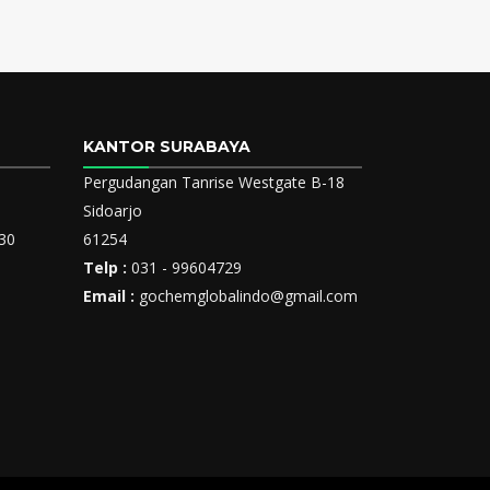
KANTOR SURABAYA
Pergudangan Tanrise Westgate B-18
Sidoarjo
730
61254
Telp :
031 - 99604729
Email :
gochemglobalindo@gmail.com