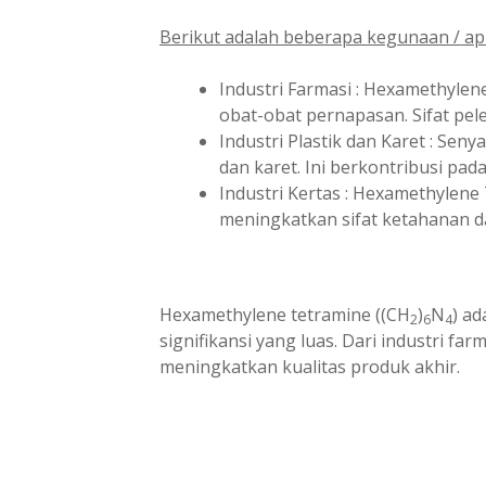
Berikut adalah beberapa kegunaan / apl
Industri Farmasi : Hexamethylen
obat-obat pernapasan. Sifat pe
Industri Plastik dan Karet : Se
dan karet. Ini berkontribusi pad
Industri Kertas : Hexamethylen
meningkatkan sifat ketahanan d
Hexamethylene tetramine ((CH
)
N
) a
2
6
4
signifikansi yang luas. Dari industri fa
meningkatkan kualitas produk akhir.