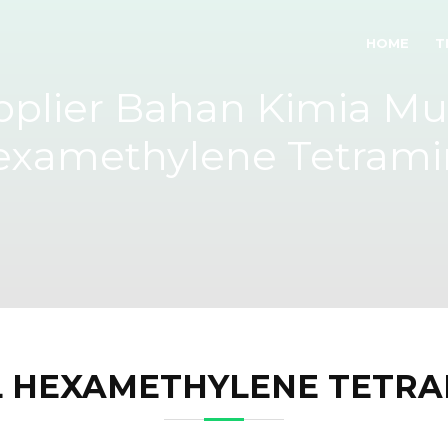
HOME
T
pplier Bahan Kimia Mu
examethylene Tetrami
L HEXAMETHYLENE TETRA