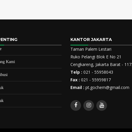
PENTING
KANTOR JAKARTA
Taman Palem Lestari
e
Ruko Pelangi Blok E No 21
ang Kami
Cengkareng, Jakarta Barat - 11
Telp :
021 - 55958043
ibusi
Fax :
021 - 55959817
Email :
pt.gochem@gmail.com
uk
ak