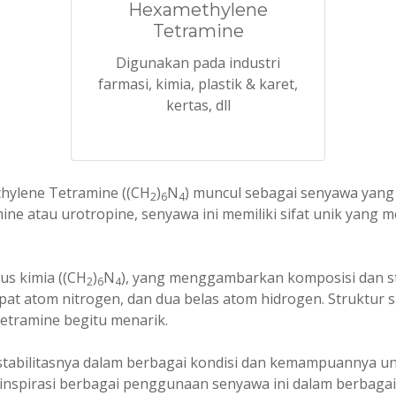
Hexamethylene
Tetramine
Digunakan pada industri
farmasi, kimia, plastik & karet,
kertas, dll
hylene Tetramine ((CH
)
N
) muncul sebagai senyawa yang
2
6
4
mine atau urotropine, senyawa ini memiliki sifat unik yang
us kimia ((CH
)
N
), yang menggambarkan komposisi dan str
2
6
4
at atom nitrogen, dan dua belas atom hidrogen. Struktur sik
tramine begitu menarik.
 stabilitasnya dalam berbagai kondisi dan kemampuannya u
nspirasi berbagai penggunaan senyawa ini dalam berbagai 