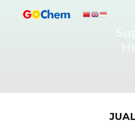
Su
H
JUA