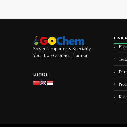
LINK 
Hom
Solvent Importer & Speciality
Your True Chemical Partner
Tent
Distr
Bahasa :
Prod
Kont